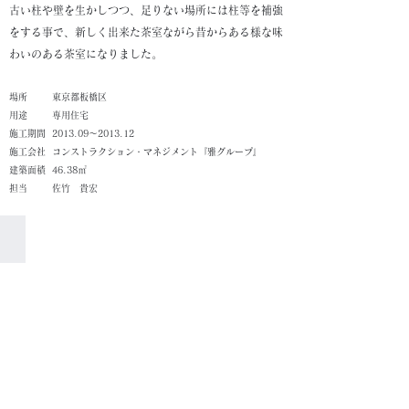
古い柱や壁を生かしつつ、足りない場所には柱等を補強
をする事で、新しく出来た茶室ながら昔からある様な味
わいのある茶室になりました。
​場所
東京都板橋区
​用途
専用住宅
施工期間
2013.09～2013.12
施工会社
コンストラクション・マネジメント『雅グループ』
建築面積
46.38㎡
担当
佐竹 貴宏
茶室8畳(1)