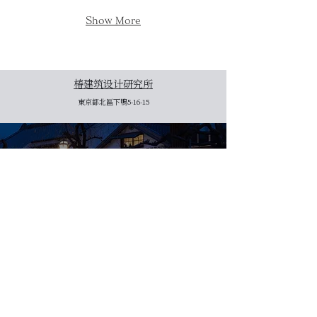
Show More
椿建筑设计研究所
東京都北區下鴨5-16-15
建筑案例
茶室
现代和风住宅
商业・办公空间