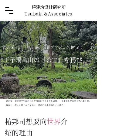
椿建筑设计研究所
Tsubaki
&
Associates
渋沢栄一翁「無心庵」再興プロジェクト
王子飛鳥山の「茶室」を再び
渋沢栄一翁が後半生に居住した飛鳥山でもてなしの場として重用した茶室「無心庵」跡。
現在は、樹々に囲まれた草地に、飛び石や手水鉢などが遺る。
椿邦司想要向
世界
介
绍的理由