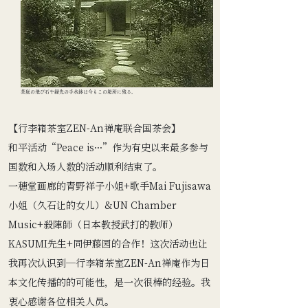
茶庭の飛び石や縁先の手水鉢は今もこの場所に残る。
【行李箱茶室ZEN-An禅庵联合国茶会】
和平活动“Peace is···”作为有史以来最多参与
国数和入场人数的活动顺利结束了。
一穂堂画廊的青野祥子小姐+歌手Mai Fujisawa
小姐（久石让的女儿）&UN Chamber
Music+殺陣師（日本教授武打的教师）
KASUMI先生+同伊藤园的合作！这次活动也让
我再次认识到—行李箱茶室ZEN-An禅庵作为日
本文化传播的的可能性，是一次很棒的经验。我
衷心感谢各位相关人员。