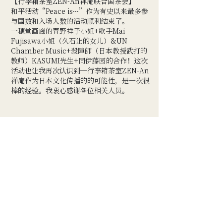
【行李箱茶室ZEN-An禅庵联合国茶会】
和平活动“Peace is···”作为有史以来最多参
与国数和入场人数的活动顺利结束了。
一穂堂画廊的青野祥子小姐+歌手Mai
Fujisawa小姐（久石让的女儿）&UN
Chamber Music+殺陣師（日本教授武打的
教师）KASUMI先生+同伊藤园的合作！这次
活动也让我再次认识到—行李箱茶室ZEN-An
禅庵作为日本文化传播的的可能性，是一次很
棒的经验。我衷心感谢各位相关人员。