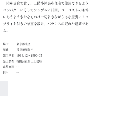
一階を賃貸で貸し、二階小屋裏を住宅で使用できるよう
コンパクトにそしてシンプルに計画。ローコストの条件
にあうよう余計なものは一切省きながらも小屋裏にトッ
プライト付きの茶室を設け、バランスの取れた建築であ
る。
​場所
東京都北区
​用途
賃貸兼用住宅
施工期間
1989.12～1990.05
施工会社
有限会社富士工務店
建築面積
ー
担当
ー
外観