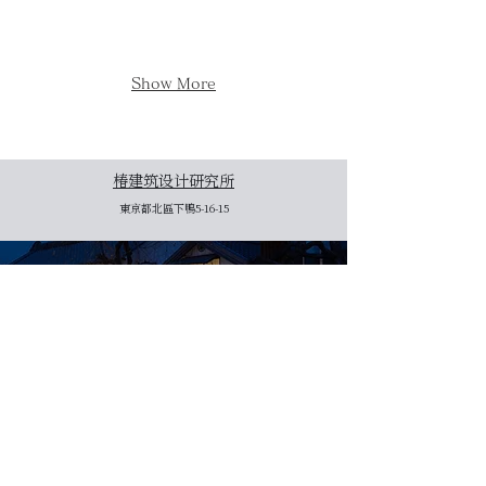
Show More
椿建筑设计研究所
東京都北區下鴨5-16-15
建筑案例
茶室
现代和风住宅
商业・办公空间